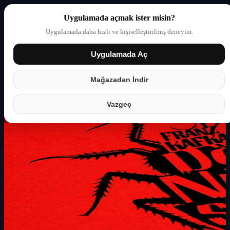
Uygulamada açmak ister misin?
Uygulamada daha hızlı ve kişiselleştirilmiş deneyim.
Uygulamada Aç
Giriş yap
Partner
Mağazadan İndir
Vazgeç