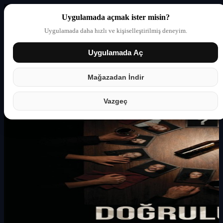
Uygulamada açmak ister misin?
Uygulamada daha hızlı ve kişiselleştirilmiş deneyim.
Uygulamada Aç
Giriş yap
Partner
Mağazadan İndir
Vazgeç