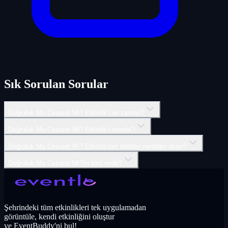
Sık Sorulan Sorular
Doğruluk Mu Cesaret Mi? Etkinlik'i ne zaman?
Doğruluk Mu Cesaret Mi? Etkinlik'i nerede?
Doğruluk Mu Cesaret Mi? Etkinlik'inin biletleri nereden alınır?
Doğruluk Mu Cesaret Mi?'in türü nedir?
Şehrindeki tüm etkinlikleri tek uygulamadan
görüntüle, kendi etkinliğini oluştur
ve EventBuddy'ni bul!