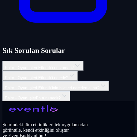
Sık Sorulan Sorular
Palto - Oyun İşleri Etkinlik'i ne zaman?
Palto - Oyun İşleri Etkinlik'i nerede?
Palto - Oyun İşleri Etkinlik'inin biletleri nereden alınır?
Palto - Oyun İşleri'in türü nedir?
Şehrindeki tüm etkinlikleri tek uygulamadan
görüntüle, kendi etkinliğini oluştur
ve EventBuddy'ni bul!