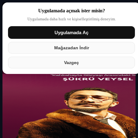
Uygulamada açmak ister misin?
Uygulamada daha hızlı ve kişiselleştirilmiş deneyim.
Uygulamada Aç
Giriş yap
Partner
Mağazadan İndir
Vazgeç