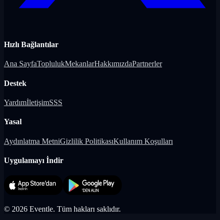
Hızlı Bağlantılar
Ana Sayfa
Topluluk
Mekanlar
Hakkımızda
Partnerler
Destek
Yardım
İletişim
SSS
Yasal
Aydınlatma Metni
Gizlilik Politikası
Kullanım Koşulları
Uygulamayı İndir
©
2026
Eventle.
Tüm hakları saklıdır.