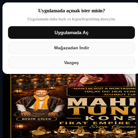
Uygulamada açmak ister misin?
Uygulamada daha hızlı ve kişiselleştirilmiş deneyim.
Uygulamada Aç
Giriş yap
Partner
Mağazadan İndir
Vazgeç