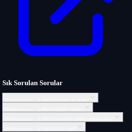
Sık Sorulan Sorular
Meksika Açmazı - İyi Misin? Etkinlik'i ne zaman?
Meksika Açmazı - İyi Misin? Etkinlik'i nerede?
Meksika Açmazı - İyi Misin? Etkinlik'inin biletleri nereden alınır?
Meksika Açmazı - İyi Misin?'in türü nedir?