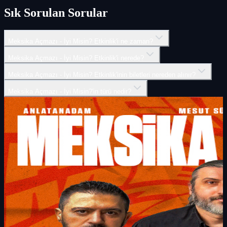
Sık Sorulan Sorular
Meksika Açmazı - İyi Misin? Etkinlik'i ne zaman?
Meksika Açmazı - İyi Misin? Etkinlik'i nerede?
Meksika Açmazı - İyi Misin? Etkinlik'inin biletleri nereden alınır?
Meksika Açmazı - İyi Misin?'in türü nedir?