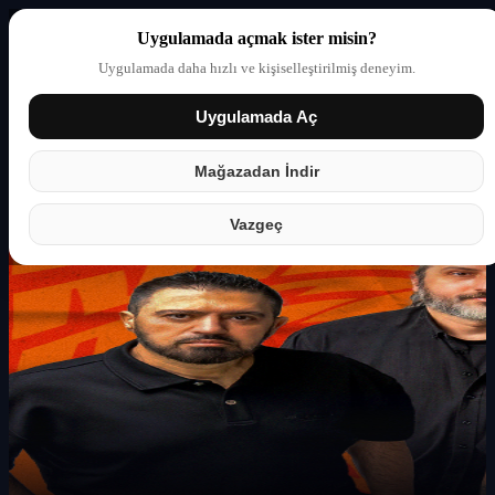
Uygulamada açmak ister misin?
Uygulamada daha hızlı ve kişiselleştirilmiş deneyim.
Uygulamada Aç
Giriş yap
Partner
Mağazadan İndir
Vazgeç