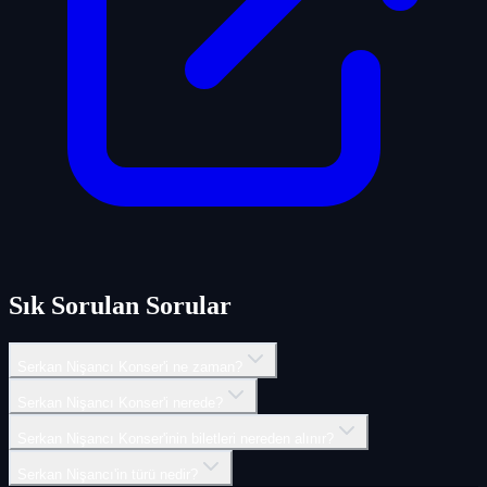
Sık Sorulan Sorular
Serkan Nişancı Konser'i ne zaman?
Serkan Nişancı Konser'i nerede?
Serkan Nişancı Konser'inin biletleri nereden alınır?
Serkan Nişancı'in türü nedir?