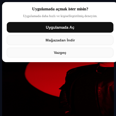
Uygulamada açmak ister misin?
Uygulamada daha hızlı ve kişiselleştirilmiş deneyim.
Uygulamada Aç
Giriş yap
Partner
Mağazadan İndir
Vazgeç