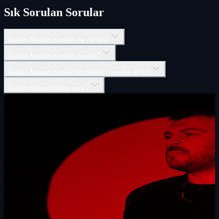
Sık Sorulan Sorular
Serkan Nişancı Konser'i ne zaman?
Serkan Nişancı Konser'i nerede?
Serkan Nişancı Konser'inin biletleri nereden alınır?
Serkan Nişancı'in türü nedir?