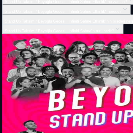
Stand Up Taksim / Beyoğlu Gecesi | İnfiniti Sahne Etkinlik'i ne zaman?
Stand Up Taksim / Beyoğlu Gecesi | İnfiniti Sahne Etkinlik'i nerede?
Stand Up Taksim / Beyoğlu Gecesi | İnfiniti Sahne Etkinlik'inin biletleri ner
Stand Up Taksim / Beyoğlu Gecesi | İnfiniti Sahne'in türü nedir?