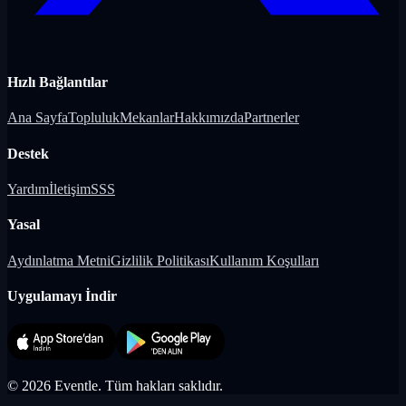
Hızlı Bağlantılar
Ana Sayfa
Topluluk
Mekanlar
Hakkımızda
Partnerler
Destek
Yardım
İletişim
SSS
Yasal
Aydınlatma Metni
Gizlilik Politikası
Kullanım Koşulları
Uygulamayı İndir
©
2026
Eventle.
Tüm hakları saklıdır.