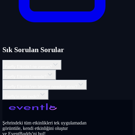
Sık Sorulan Sorular
Fairfly Etkinlik'i ne zaman?
Fairfly Etkinlik'i nerede?
Fairfly Etkinlik'inin biletleri nereden alınır?
Fairfly'in türü nedir?
Şehrindeki tüm etkinlikleri tek uygulamadan
görüntüle, kendi etkinliğini oluştur
ve EventBuddy'ni bul!