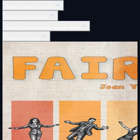
Fairfly Etkinlik'i ne zaman?
Fairfly Etkinlik'i nerede?
Fairfly Etkinlik'inin biletleri nereden alınır?
Fairfly'in türü nedir?