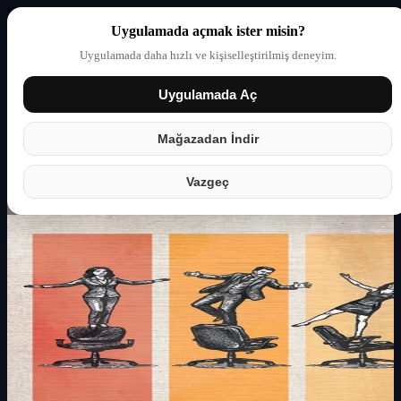
Uygulamada açmak ister misin?
Uygulamada daha hızlı ve kişiselleştirilmiş deneyim.
Uygulamada Aç
Giriş yap
Partner
Mağazadan İndir
Vazgeç