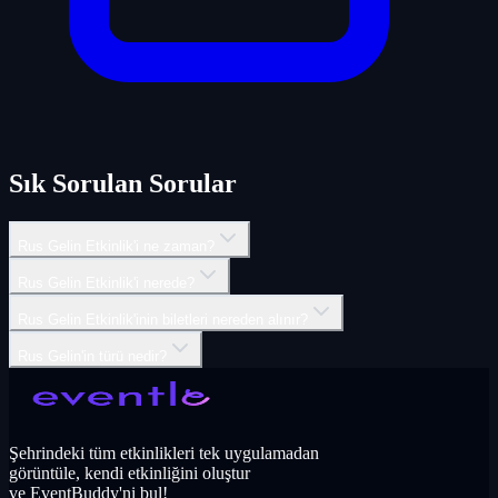
Sık Sorulan Sorular
Rus Gelin Etkinlik'i ne zaman?
Rus Gelin Etkinlik'i nerede?
Rus Gelin Etkinlik'inin biletleri nereden alınır?
Rus Gelin'in türü nedir?
Şehrindeki tüm etkinlikleri tek uygulamadan
görüntüle, kendi etkinliğini oluştur
ve EventBuddy'ni bul!