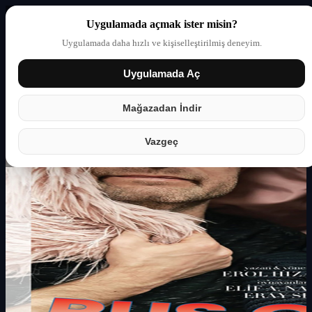
Uygulamada açmak ister misin?
Uygulamada daha hızlı ve kişiselleştirilmiş deneyim.
Uygulamada Aç
Giriş yap
Partner
Mağazadan İndir
Vazgeç