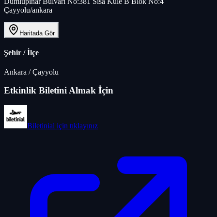
Dumlupınar Bulvarı No:381 Sisa Kule B Blok No:4
Çayyolu/ankara
Haritada Gör
Şehir / İlçe
Ankara
/
Çayyolu
Etkinlik Biletini Almak İçin
Biletinial
için tıklayınız