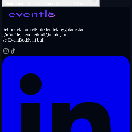
Musti Kusti - Stand Up (yeni Gösteri)'in türü nedir?
Şehrindeki tüm etkinlikleri tek uygulamadan
görüntüle, kendi etkinliğini oluştur
ve EventBuddy'ni bul!