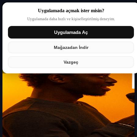
Uygulamada açmak ister misin?
Uygulamada daha hızlı ve kişiselleştirilmiş deneyim.
Uygulamada Aç
Giriş yap
Partner
Mağazadan İndir
Vazgeç