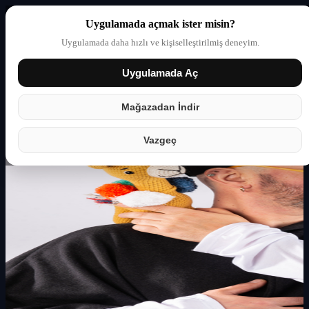
Uygulamada açmak ister misin?
Uygulamada daha hızlı ve kişiselleştirilmiş deneyim.
Uygulamada Aç
Giriş yap
Partner
Mağazadan İndir
Vazgeç