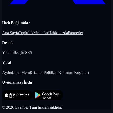
Hızlı Bağlantılar
Ana Sayfa
Topluluk
Mekanlar
Hakkımızda
Partnerler
Destek
Yardım
İletişim
SSS
Yasal
Aydınlatma Metni
Gizlilik Politikası
Kullanım Koşulları
Uygulamayı İndir
©
2026
Eventle.
Tüm hakları saklıdır.