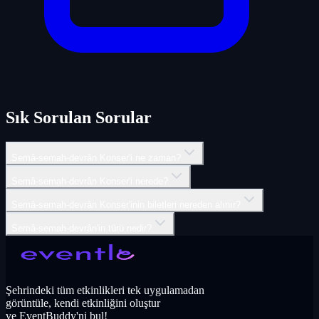
Sık Sorulan Sorular
Semâ-semah-devrân Konser'i ne zaman?
Semâ-semah-devrân Konser'i nerede?
Semâ-semah-devrân Konser'inin biletleri nereden alınır?
Semâ-semah-devrân'in türü nedir?
Şehrindeki tüm etkinlikleri tek uygulamadan
görüntüle, kendi etkinliğini oluştur
ve EventBuddy'ni bul!