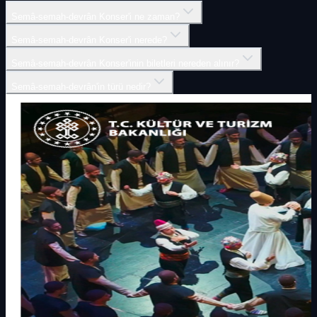
Semâ-semah-devrân Konser'i ne zaman?
Semâ-semah-devrân Konser'i nerede?
Semâ-semah-devrân Konser'inin biletleri nereden alınır?
Semâ-semah-devrân'in türü nedir?