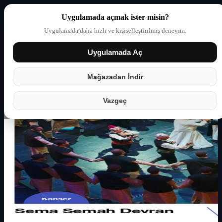
Uygulamada açmak ister misin?
Uygulamada daha hızlı ve kişiselleştirilmiş deneyim.
Uygulamada Aç
Giriş yap
Partner
Mağazadan İndir
Vazgeç