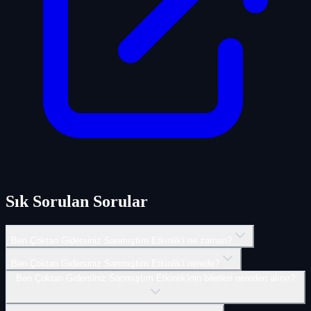
Sık Sorulan Sorular
Ben Çoktan Gidersiniz Sanmıştım Etkinlik'i ne zaman?
Ben Çoktan Gidersiniz Sanmıştım Etkinlik'i nerede?
Ben Çoktan Gidersiniz Sanmıştım Etkinlik'inin biletleri nereden alınır?