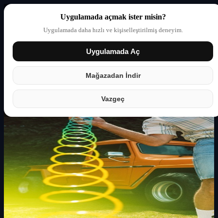
Uygulamada açmak ister misin?
Uygulamada daha hızlı ve kişiselleştirilmiş deneyim.
Uygulamada Aç
Giriş yap
Partner
Mağazadan İndir
Vazgeç