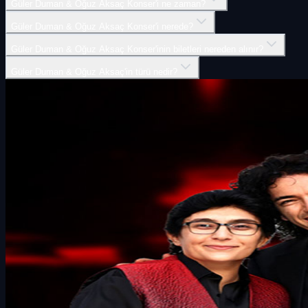
Güler Duman & Oğuz Aksaç Konser'i ne zaman?
Güler Duman & Oğuz Aksaç Konser'i nerede?
Güler Duman & Oğuz Aksaç Konser'inin biletleri nereden alınır?
Güler Duman & Oğuz Aksaç'in türü nedir?