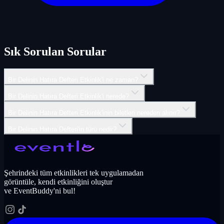
Sık Sorulan Sorular
Bir Delinin Hatıra Defteri Etkinlik'i ne zaman?
Bir Delinin Hatıra Defteri Etkinlik'i nerede?
Bir Delinin Hatıra Defteri Etkinlik'inin biletleri nereden alınır?
Bir Delinin Hatıra Defteri'in türü nedir?
Şehrindeki tüm etkinlikleri tek uygulamadan
görüntüle, kendi etkinliğini oluştur
ve EventBuddy'ni bul!