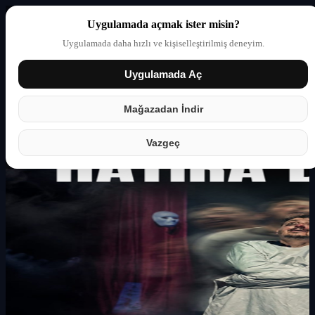
Uygulamada açmak ister misin?
Uygulamada daha hızlı ve kişiselleştirilmiş deneyim.
Uygulamada Aç
Giriş yap
Partner
Mağazadan İndir
Vazgeç