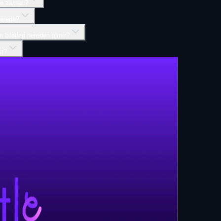
 ne zaman?
nerede?
biletleri nereden alınır?
ir?