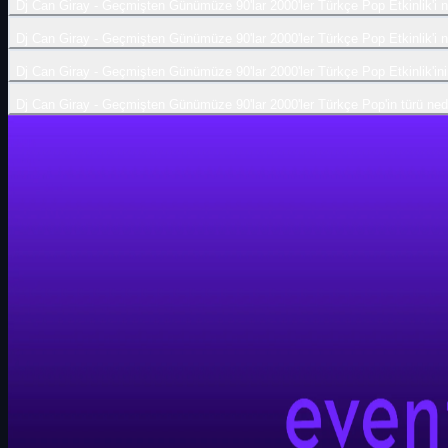
Dj Can Giray - Geçmişten Günümüze 90'lar 2000'ler Türkçe Pop Etkinlik'i
Dj Can Giray - Geçmişten Günümüze 90'lar 2000'ler Türkçe Pop Etkinlik'i 
Dj Can Giray - Geçmişten Günümüze 90'lar 2000'ler Türkçe Pop Etkinlik'inin 
Dj Can Giray - Geçmişten Günümüze 90'lar 2000'ler Türkçe Pop'in türü ned