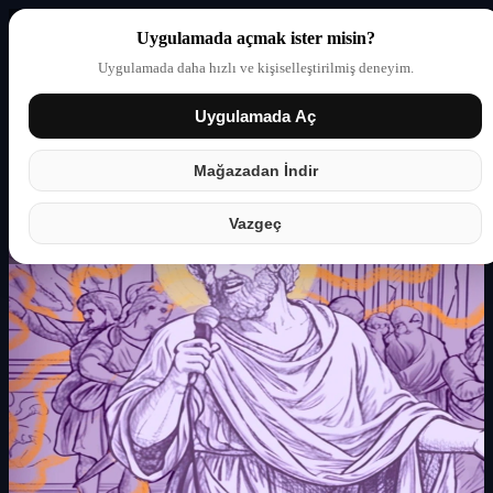
Uygulamada açmak ister misin?
Uygulamada daha hızlı ve kişiselleştirilmiş deneyim.
Uygulamada Aç
Giriş yap
Partner
Mağazadan İndir
Vazgeç