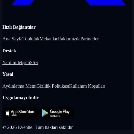
Hızlı Bağlantılar
Ana Sayfa
Topluluk
Mekanlar
Hakkımızda
Partnerler
Destek
Yardım
İletişim
SSS
Yasal
Aydınlatma Metni
Gizlilik Politikası
Kullanım Koşulları
Uygulamayı İndir
©
2026
Eventle.
Tüm hakları saklıdır.