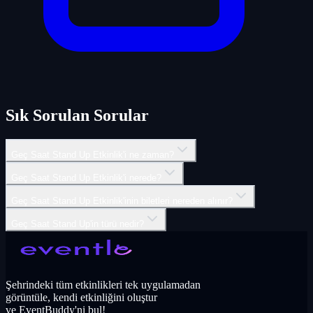
Sık Sorulan Sorular
Geç Saat Stand Up Etkinlik'i ne zaman?
Geç Saat Stand Up Etkinlik'i nerede?
Geç Saat Stand Up Etkinlik'inin biletleri nereden alınır?
Geç Saat Stand Up'in türü nedir?
Şehrindeki tüm etkinlikleri tek uygulamadan
görüntüle, kendi etkinliğini oluştur
ve EventBuddy'ni bul!