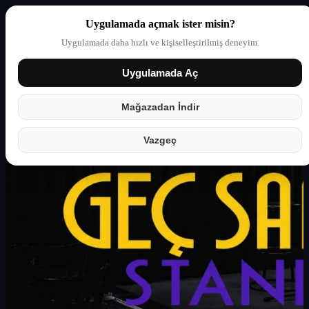
Uygulamada açmak ister misin?
Uygulamada daha hızlı ve kişiselleştirilmiş deneyim.
Uygulamada Aç
Giriş yap
Partner
Mağazadan İndir
Vazgeç