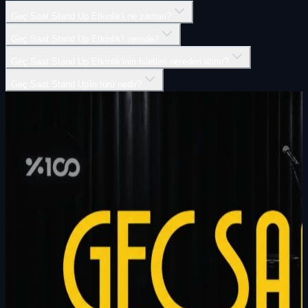
Geç Saat Stand Up Etkinlik'i ne zaman?
Geç Saat Stand Up Etkinlik'i nerede?
Geç Saat Stand Up Etkinlik'inin biletleri nereden alınır?
Geç Saat Stand Up'in türü nedir?