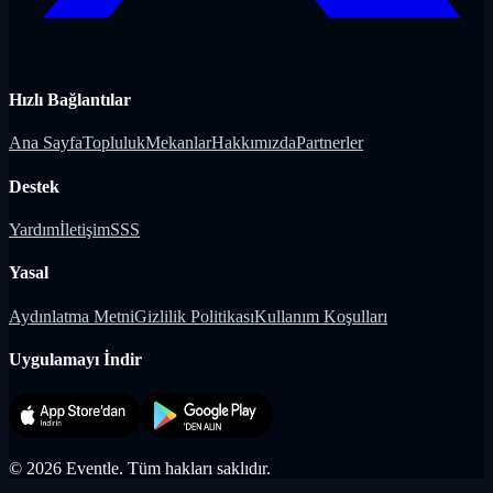
Hızlı Bağlantılar
Ana Sayfa
Topluluk
Mekanlar
Hakkımızda
Partnerler
Destek
Yardım
İletişim
SSS
Yasal
Aydınlatma Metni
Gizlilik Politikası
Kullanım Koşulları
Uygulamayı İndir
©
2026
Eventle.
Tüm hakları saklıdır.