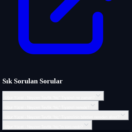
Sık Sorulan Sorular
Uğur Yücel - Neyzen Tevfik “hiç” Tiyatro'i ne zaman?
Uğur Yücel - Neyzen Tevfik “hiç” Tiyatro'i nerede?
Uğur Yücel - Neyzen Tevfik “hiç” Tiyatro'inin biletleri nereden alınır?
Uğur Yücel - Neyzen Tevfik “hiç”'in türü nedir?