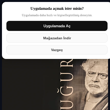
Uygulamada açmak ister misin?
Uygulamada daha hızlı ve kişiselleştirilmiş deneyim.
Uygulamada Aç
Giriş yap
Partner
Mağazadan İndir
Vazgeç