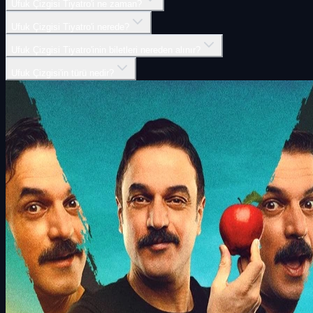
Ufuk Çizgisi Tiyatro'i ne zaman?
Ufuk Çizgisi Tiyatro'i nerede?
Ufuk Çizgisi Tiyatro'inin biletleri nereden alınır?
Ufuk Çizgisi'in türü nedir?