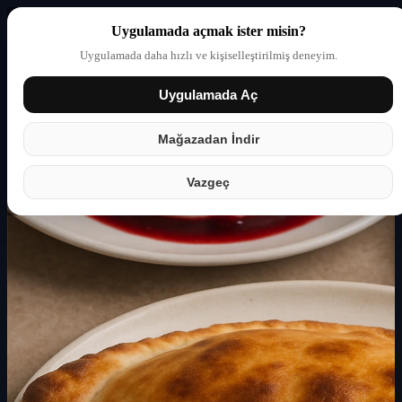
Uygulamada açmak ister misin?
Uygulamada daha hızlı ve kişiselleştirilmiş deneyim.
Uygulamada Aç
Giriş yap
Partner
Mağazadan İndir
Vazgeç