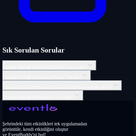
Sık Sorulan Sorular
İtalyan Mutfağı Workshop Etkinlik'i ne zaman?
İtalyan Mutfağı Workshop Etkinlik'i nerede?
İtalyan Mutfağı Workshop Etkinlik'inin biletleri nereden alınır?
İtalyan Mutfağı Workshop'in türü nedir?
Şehrindeki tüm etkinlikleri tek uygulamadan
görüntüle, kendi etkinliğini oluştur
ve EventBuddy'ni bul!