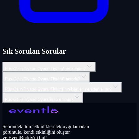
Sık Sorulan Sorular
Rus Gelin Tiyatro Oyunu Tiyatro'i ne zaman?
Rus Gelin Tiyatro Oyunu Tiyatro'i nerede?
Rus Gelin Tiyatro Oyunu Tiyatro'inin biletleri nereden alınır?
Rus Gelin Tiyatro Oyunu'in türü nedir?
Şehrindeki tüm etkinlikleri tek uygulamadan
görüntüle, kendi etkinliğini oluştur
ve EventBuddy'ni bul!