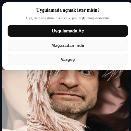
Uygulamada açmak ister misin?
Uygulamada daha hızlı ve kişiselleştirilmiş deneyim.
Uygulamada Aç
Giriş yap
Partner
Mağazadan İndir
Vazgeç