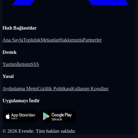
Hızlı Bağlantılar
Ana Sayfa
Topluluk
Mekanlar
Hakkımızda
Partnerler
Destek
Yardım
İletişim
SSS
Yasal
Aydınlatma Metni
Gizlilik Politikası
Kullanım Koşulları
Uygulamayı İndir
©
2026
Eventle.
Tüm hakları saklıdır.