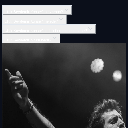
Ufuk Beydemir Konser'i ne zaman?
Ufuk Beydemir Konser'i nerede?
Ufuk Beydemir Konser'inin biletleri nereden alınır?
Ufuk Beydemir'in türü nedir?