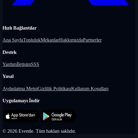
Hızlı Bağlantılar
Ana Sayfa
Topluluk
Mekanlar
Hakkımızda
Partnerler
Destek
Yardım
İletişim
SSS
Yasal
Aydınlatma Metni
Gizlilik Politikası
Kullanım Koşulları
Uygulamayı İndir
©
2026
Eventle.
Tüm hakları saklıdır.