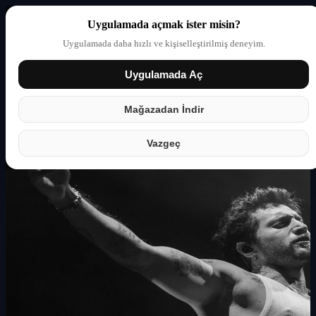
Uygulamada açmak ister misin?
Uygulamada daha hızlı ve kişiselleştirilmiş deneyim.
Uygulamada Aç
Giriş yap
Partner
Mağazadan İndir
Vazgeç