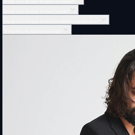
Koray Avcı Konseri Konser'i ne zaman?
Koray Avcı Konseri Konser'i nerede?
Koray Avcı Konseri Konser'inin biletleri nereden alınır?
Koray Avcı Konseri'in türü nedir?