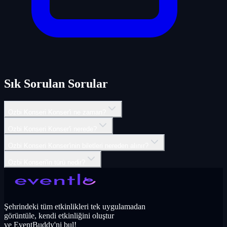
Sık Sorulan Sorular
Ozbi Konseri Konser'i ne zaman?
Ozbi Konseri Konser'i nerede?
Ozbi Konseri Konser'inin biletleri nereden alınır?
Ozbi Konseri'in türü nedir?
Şehrindeki tüm etkinlikleri tek uygulamadan
görüntüle, kendi etkinliğini oluştur
ve EventBuddy'ni bul!