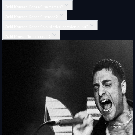
Ozbi Konseri Konser'i ne zaman?
Ozbi Konseri Konser'i nerede?
Ozbi Konseri Konser'inin biletleri nereden alınır?
Ozbi Konseri'in türü nedir?