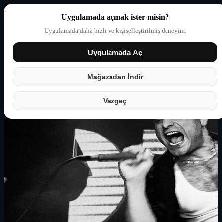
Uygulamada açmak ister misin?
Uygulamada daha hızlı ve kişiselleştirilmiş deneyim.
Uygulamada Aç
Giriş yap
Partner
Mağazadan İndir
Vazgeç