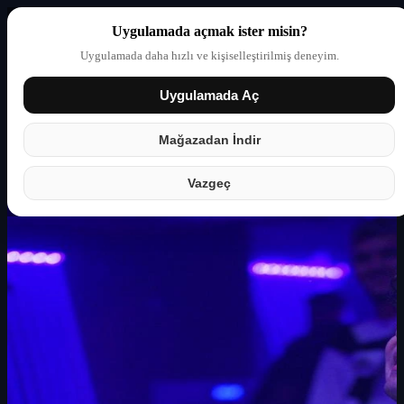
Uygulamada açmak ister misin?
Uygulamada daha hızlı ve kişiselleştirilmiş deneyim.
Uygulamada Aç
Giriş yap
Partner
Mağazadan İndir
Vazgeç