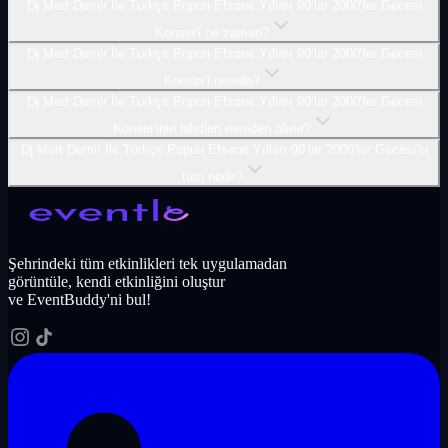
Dj Mert Demir İle Türkçe Popun Efsane Yılları 90’lar 2000’ler Gecesi
Konser'i ne zaman?
Dj Mert Demir İle Türkçe Popun Efsane Yılları 90’lar 2000’ler Gecesi
Konser'i nerede?
Dj Mert Demir İle Türkçe Popun Efsane Yılları 90’lar 2000’ler Gecesi
Konser'inin biletleri nereden alınır?
Dj Mert Demir İle Türkçe Popun Efsane Yılları 90’lar 2000’ler Gecesi'in
türü nedir?
Şehrindeki tüm etkinlikleri tek uygulamadan
görüntüle, kendi etkinliğini oluştur
ve EventBuddy'ni bul!