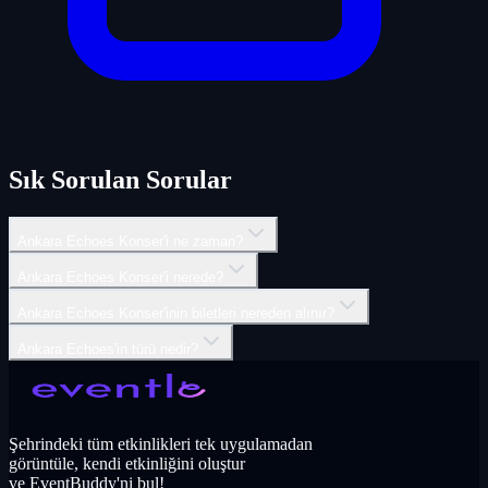
Sık Sorulan Sorular
Ankara Echoes Konser'i ne zaman?
Ankara Echoes Konser'i nerede?
Ankara Echoes Konser'inin biletleri nereden alınır?
Ankara Echoes'in türü nedir?
Şehrindeki tüm etkinlikleri tek uygulamadan
görüntüle, kendi etkinliğini oluştur
ve EventBuddy'ni bul!