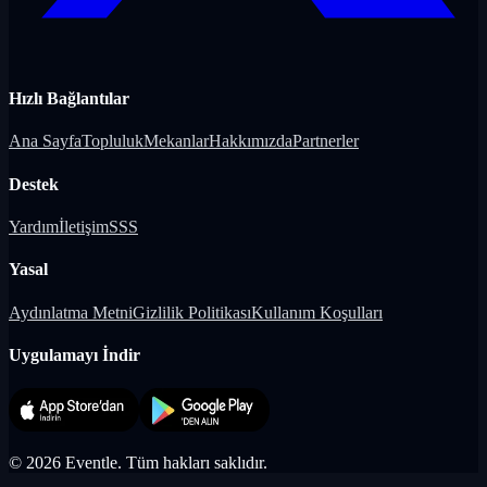
Hızlı Bağlantılar
Ana Sayfa
Topluluk
Mekanlar
Hakkımızda
Partnerler
Destek
Yardım
İletişim
SSS
Yasal
Aydınlatma Metni
Gizlilik Politikası
Kullanım Koşulları
Uygulamayı İndir
©
2026
Eventle.
Tüm hakları saklıdır.