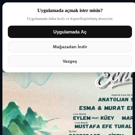
Uygulamada açmak ister misin?
Uygulamada daha hızlı ve kişiselleştirilmiş deneyim.
Uygulamada Aç
Giriş yap
Partner
Mağazadan İndir
Vazgeç