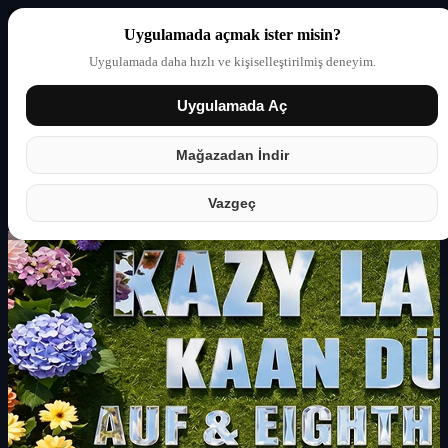
Uygulamada açmak ister misin?
Uygulamada daha hızlı ve kişiselleştirilmiş deneyim.
Uygulamada Aç
Giriş yap
Partner
Mağazadan İndir
Vazgeç