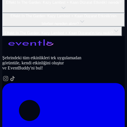
Effekt In The Garden: Kazy Lambist + Kaan Düzarat Etkinlik'i nerede?
Effekt In The Garden: Kazy Lambist + Kaan Düzarat Etkinlik'inin
biletleri nereden alınır?
Effekt In The Garden: Kazy Lambist + Kaan Düzarat'in türü nedir?
Şehrindeki tüm etkinlikleri tek uygulamadan
görüntüle, kendi etkinliğini oluştur
ve EventBuddy'ni bul!