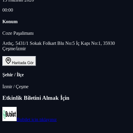
00:00
Konum
Coze Paşalimanı
Ardıç, 5431/1 Sokak Folkart Blu No:5 İç Kapı No:1, 35930
Çeşme/i̇zmir
Haritada Gör
Şehir / İlçe
İzmir
/
Çeşme
Etkinlik Biletini Almak İçin
Bubilet
için tıklayınız