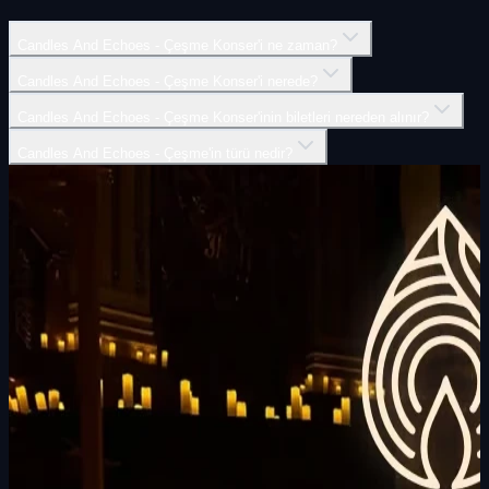
Candles And Echoes - Çeşme Konser'i ne zaman?
Candles And Echoes - Çeşme Konser'i nerede?
Candles And Echoes - Çeşme Konser'inin biletleri nereden alınır?
Candles And Echoes - Çeşme'in türü nedir?