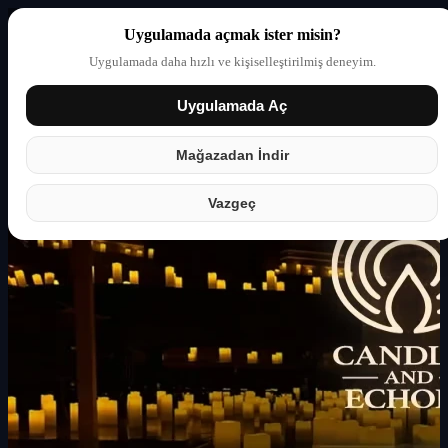
Uygulamada açmak ister misin?
Uygulamada daha hızlı ve kişiselleştirilmiş deneyim.
Uygulamada Aç
Giriş yap
Partner
Mağazadan İndir
Vazgeç