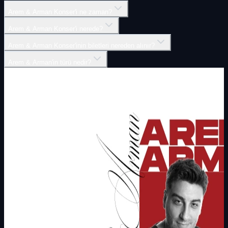
Arem & Arman Konser'i ne zaman?
Arem & Arman Konser'i nerede?
Arem & Arman Konser'inin biletleri nereden alınır?
Arem & Arman'in türü nedir?