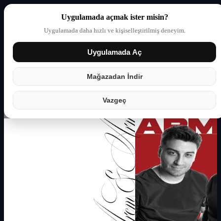
Uygulamada açmak ister misin?
Uygulamada daha hızlı ve kişiselleştirilmiş deneyim.
Uygulamada Aç
Giriş yap
Partner
Mağazadan İndir
Vazgeç