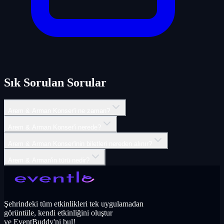
Sık Sorulan Sorular
Arem & Arman Konser'i ne zaman?
Arem & Arman Konser'i nerede?
Arem & Arman Konser'inin biletleri nereden alınır?
Arem & Arman'in türü nedir?
Şehrindeki tüm etkinlikleri tek uygulamadan
görüntüle, kendi etkinliğini oluştur
ve EventBuddy'ni bul!