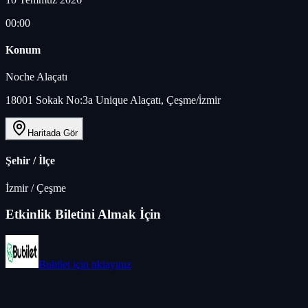
00:00
Konum
Noche Alaçatı
18001 Sokak No:3a Unique Alaçatı, Çeşme/i̇zmir
Haritada Gör
Şehir / İlçe
İzmir
/
Çeşme
Etkinlik Biletini Almak İçin
Bubilet
için tıklayınız