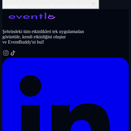
Kadıköy Çakırkeyif Stand Up Gecesi'in türü nedir?
Şehrindeki tüm etkinlikleri tek uygulamadan
görüntüle, kendi etkinliğini oluştur
ve EventBuddy'ni bul!