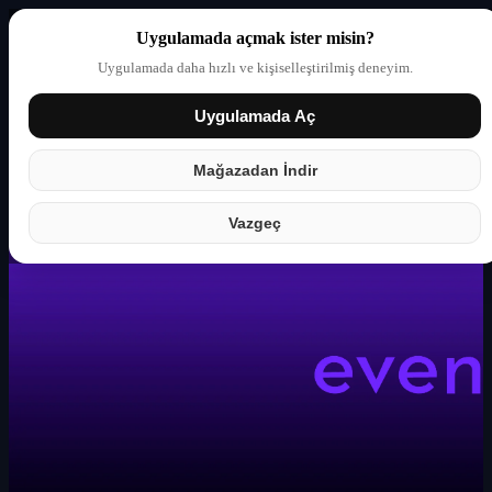
Uygulamada açmak ister misin?
Uygulamada daha hızlı ve kişiselleştirilmiş deneyim.
Uygulamada Aç
Giriş yap
Partner
Mağazadan İndir
Vazgeç