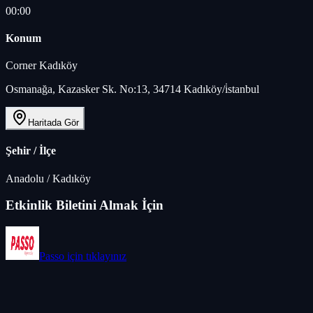
00:00
Konum
Corner Kadıköy
Osmanağa, Kazasker Sk. No:13, 34714 Kadıköy/i̇stanbul
Haritada Gör
Şehir / İlçe
Anadolu
/
Kadıköy
Etkinlik Biletini Almak İçin
Passo
için tıklayınız