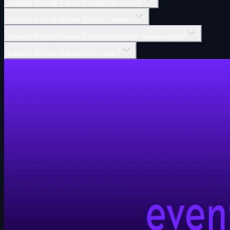
Kadıköy Komedi Gecesi Etkinlik'i ne zaman?
Kadıköy Komedi Gecesi Etkinlik'i nerede?
Kadıköy Komedi Gecesi Etkinlik'inin biletleri nereden alınır?
Kadıköy Komedi Gecesi'in türü nedir?