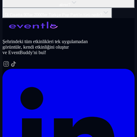
alınır?
Dj Cisetta 90'lar 2000'ler Türkçe Pop Parti'in türü nedir?
Şehrindeki tüm etkinlikleri tek uygulamadan
görüntüle, kendi etkinliğini oluştur
ve EventBuddy'ni bul!