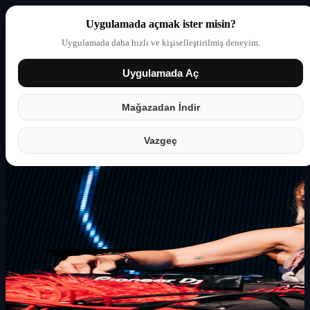
Uygulamada açmak ister misin?
Uygulamada daha hızlı ve kişiselleştirilmiş deneyim.
Uygulamada Aç
Giriş yap
Partner
Mağazadan İndir
Vazgeç