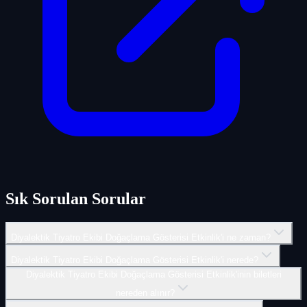
Sık Sorulan Sorular
Diyalektik Tiyatro Ekibi Doğaçlama Gösterisi Etkinlik'i ne zaman?
Diyalektik Tiyatro Ekibi Doğaçlama Gösterisi Etkinlik'i nerede?
Diyalektik Tiyatro Ekibi Doğaçlama Gösterisi Etkinlik'inin biletleri
nereden alınır?