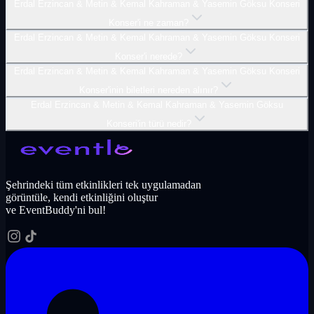
Erdal Erzincan & Metin & Kemal Kahraman & Yasemin Göksu Konseri
Konser'i ne zaman?
Erdal Erzincan & Metin & Kemal Kahraman & Yasemin Göksu Konseri
Konser'i nerede?
Erdal Erzincan & Metin & Kemal Kahraman & Yasemin Göksu Konseri
Konser'inin biletleri nereden alınır?
Erdal Erzincan & Metin & Kemal Kahraman & Yasemin Göksu
Konseri'in türü nedir?
Şehrindeki tüm etkinlikleri tek uygulamadan
görüntüle, kendi etkinliğini oluştur
ve EventBuddy'ni bul!