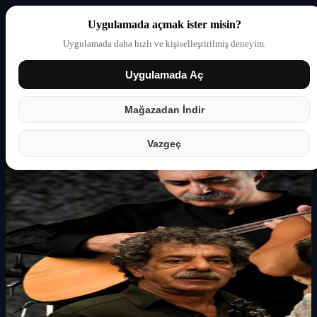
Uygulamada açmak ister misin?
Uygulamada daha hızlı ve kişiselleştirilmiş deneyim.
Uygulamada Aç
Giriş yap
Partner
Mağazadan İndir
Vazgeç