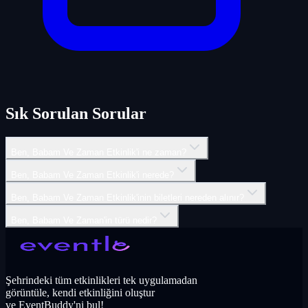
Sık Sorulan Sorular
Ben, Babam Ve Zaman Etkinlik'i ne zaman?
Ben, Babam Ve Zaman Etkinlik'i nerede?
Ben, Babam Ve Zaman Etkinlik'inin biletleri nereden alınır?
Ben, Babam Ve Zaman'in türü nedir?
Şehrindeki tüm etkinlikleri tek uygulamadan
görüntüle, kendi etkinliğini oluştur
ve EventBuddy'ni bul!