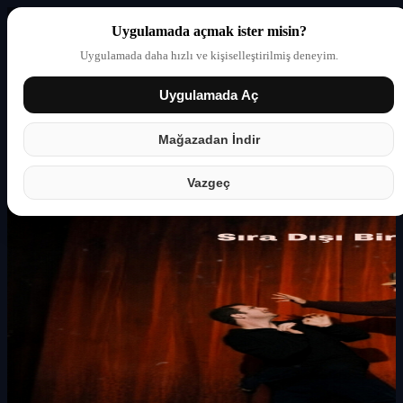
Uygulamada açmak ister misin?
Uygulamada daha hızlı ve kişiselleştirilmiş deneyim.
Uygulamada Aç
Giriş yap
Partner
Mağazadan İndir
Vazgeç