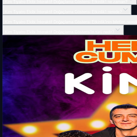
Kim Tiyatro Ekibi İnteraktif Doğaçlama Gösterisi Etkinlik'i ne zaman?
Kim Tiyatro Ekibi İnteraktif Doğaçlama Gösterisi Etkinlik'i nerede?
Kim Tiyatro Ekibi İnteraktif Doğaçlama Gösterisi Etkinlik'inin biletleri nered
Kim Tiyatro Ekibi İnteraktif Doğaçlama Gösterisi'in türü nedir?