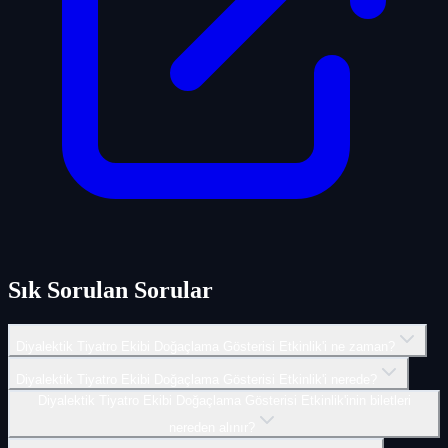
Sık Sorulan Sorular
Diyalektik Tiyatro Ekibi Doğaçlama Gösterisi Etkinlik'i ne zaman?
Diyalektik Tiyatro Ekibi Doğaçlama Gösterisi Etkinlik'i nerede?
Diyalektik Tiyatro Ekibi Doğaçlama Gösterisi Etkinlik'inin biletleri
nereden alınır?