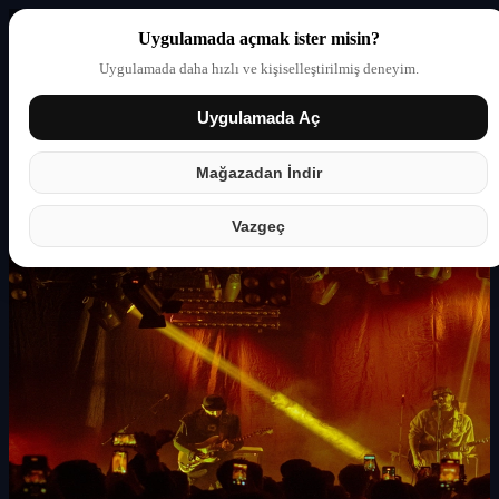
Uygulamada açmak ister misin?
Uygulamada daha hızlı ve kişiselleştirilmiş deneyim.
Uygulamada Aç
Giriş yap
Partner
Mağazadan İndir
Vazgeç