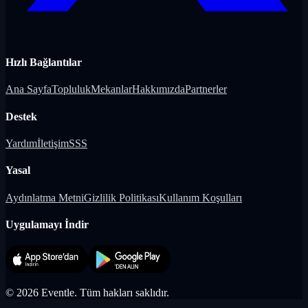
Hızlı Bağlantılar
Ana Sayfa
Topluluk
Mekanlar
Hakkımızda
Partnerler
Destek
Yardım
İletişim
SSS
Yasal
Aydınlatma Metni
Gizlilik Politikası
Kullanım Koşulları
Uygulamayı İndir
©
2026
Eventle.
Tüm hakları saklıdır.