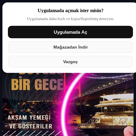
Uygulamada açmak ister misin?
Uygulamada daha hızlı ve kişiselleştirilmiş deneyim.
Uygulamada Aç
Giriş yap
Partner
Mağazadan İndir
Vazgeç