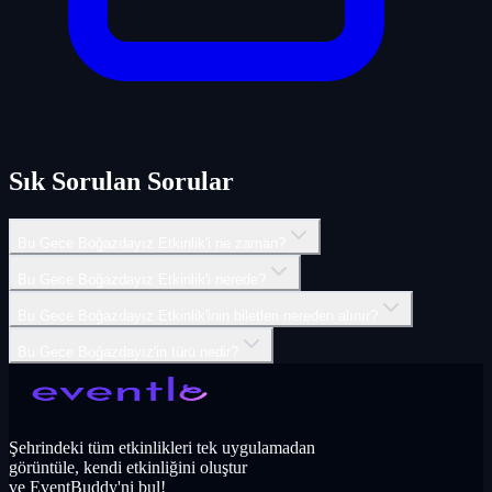
Sık Sorulan Sorular
Bu Gece Boğazdayız Etkinlik'i ne zaman?
Bu Gece Boğazdayız Etkinlik'i nerede?
Bu Gece Boğazdayız Etkinlik'inin biletleri nereden alınır?
Bu Gece Boğazdayız'in türü nedir?
Şehrindeki tüm etkinlikleri tek uygulamadan
görüntüle, kendi etkinliğini oluştur
ve EventBuddy'ni bul!