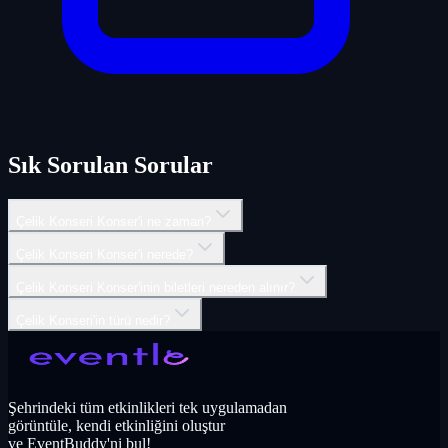
Sık Sorulan Sorular
Çelik Konseri Konser'i ne zaman?
Çelik Konseri Konser'i nerede?
Çelik Konseri Konser'inin biletleri nereden alınır?
Çelik Konseri'in türü nedir?
Şehrindeki tüm etkinlikleri tek uygulamadan
görüntüle, kendi etkinliğini oluştur
ve EventBuddy'ni bul!