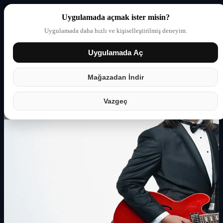
Uygulamada açmak ister misin?
Uygulamada daha hızlı ve kişiselleştirilmiş deneyim.
Uygulamada Aç
Giriş yap
Partner
Mağazadan İndir
Vazgeç