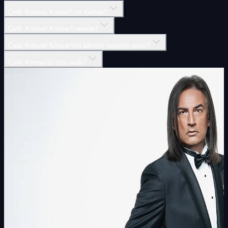
Çelik Konseri Konser'i ne zaman?
Çelik Konseri Konser'i nerede?
Çelik Konseri Konser'inin biletleri nereden alınır?
Çelik Konseri'in türü nedir?