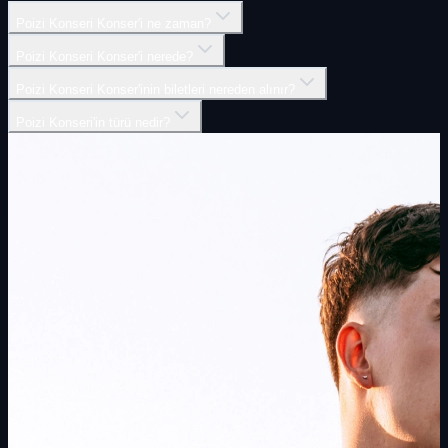
Poizi Konseri Konser'i ne zaman?
Poizi Konseri Konser'i nerede?
Poizi Konseri Konser'inin biletleri nereden alınır?
Poizi Konseri'in türü nedir?