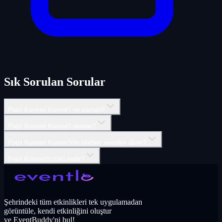
Sık Sorulan Sorular
Poizi Konseri Konser'i ne zaman?
Poizi Konseri Konser'i nerede?
Poizi Konseri Konser'inin biletleri nereden alınır?
Poizi Konseri'in türü nedir?
Şehrindeki tüm etkinlikleri tek uygulamadan
görüntüle, kendi etkinliğini oluştur
ve EventBuddy'ni bul!