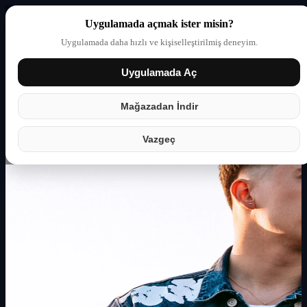
Uygulamada açmak ister misin?
Uygulamada daha hızlı ve kişiselleştirilmiş deneyim.
Uygulamada Aç
Giriş yap
Partner
Mağazadan İndir
Vazgeç