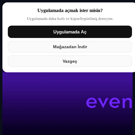
Uygulamada açmak ister misin?
Uygulamada daha hızlı ve kişiselleştirilmiş deneyim.
Uygulamada Aç
Giriş yap
Partner
Mağazadan İndir
Vazgeç