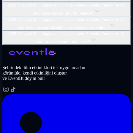
2026 Voleybol M.l.: Japonya - Türkiye - Bites & Beats Yemek Ve Ön
Sıra Rezervasyon Etkinlik'i nerede?
2026 Voleybol M.l.: Japonya - Türkiye - Bites & Beats Yemek Ve Ön
Sıra Rezervasyon Etkinlik'inin biletleri nereden alınır?
2026 Voleybol M.l.: Japonya - Türkiye - Bites & Beats Yemek Ve Ön
Sıra Rezervasyon'in türü nedir?
Şehrindeki tüm etkinlikleri tek uygulamadan
görüntüle, kendi etkinliğini oluştur
ve EventBuddy'ni bul!