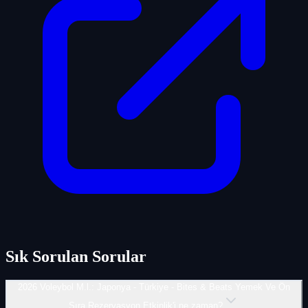
Sık Sorulan Sorular
2026 Voleybol M.l.: Japonya - Türkiye - Bites & Beats Yemek Ve Ön
Sıra Rezervasyon Etkinlik'i ne zaman?