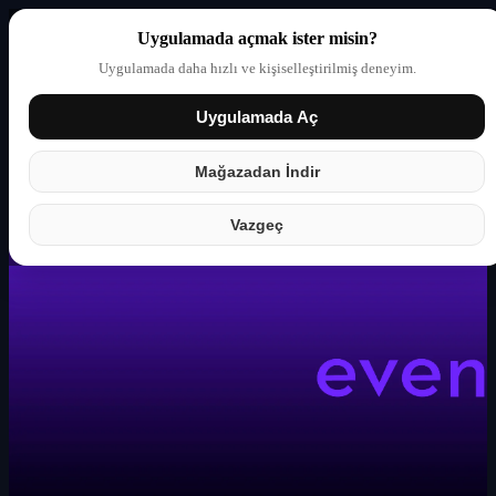
Uygulamada açmak ister misin?
Uygulamada daha hızlı ve kişiselleştirilmiş deneyim.
Uygulamada Aç
Giriş yap
Partner
Mağazadan İndir
Vazgeç