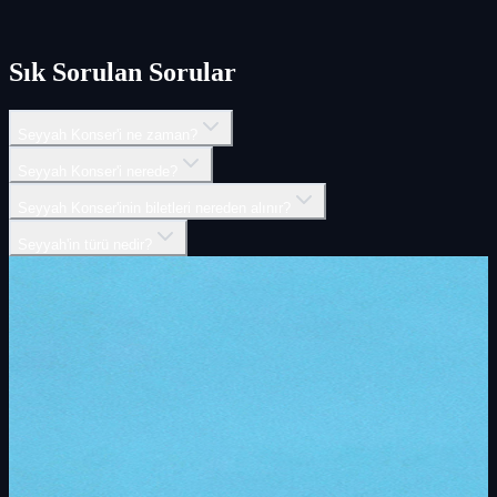
Sık Sorulan Sorular
Seyyah Konser'i ne zaman?
Seyyah Konser'i nerede?
Seyyah Konser'inin biletleri nereden alınır?
Seyyah'in türü nedir?