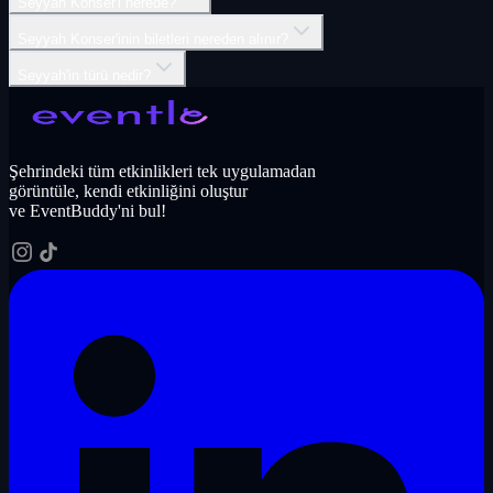
Seyyah Konser'i nerede?
Seyyah Konser'inin biletleri nereden alınır?
Seyyah'in türü nedir?
Şehrindeki tüm etkinlikleri tek uygulamadan
görüntüle, kendi etkinliğini oluştur
ve EventBuddy'ni bul!