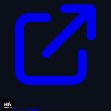
Biletix
için tıklayınız