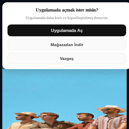
Uygulamada açmak ister misin?
Uygulamada daha hızlı ve kişiselleştirilmiş deneyim.
Uygulamada Aç
Giriş yap
Partner
Mağazadan İndir
Vazgeç