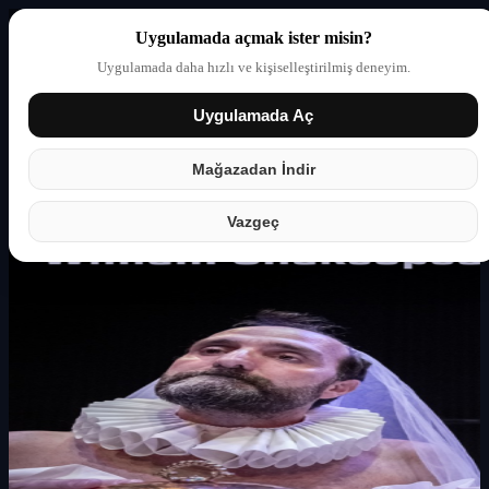
Uygulamada açmak ister misin?
Uygulamada daha hızlı ve kişiselleştirilmiş deneyim.
Uygulamada Aç
Giriş yap
Partner
Mağazadan İndir
Vazgeç