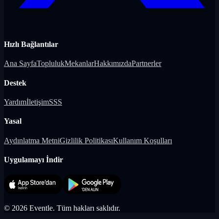
Hızlı Bağlantılar
Ana Sayfa
Topluluk
Mekanlar
Hakkımızda
Partnerler
Destek
Yardım
İletişim
SSS
Yasal
Aydınlatma Metni
Gizlilik Politikası
Kullanım Koşulları
Uygulamayı İndir
©
2026
Eventle.
Tüm hakları saklıdır.